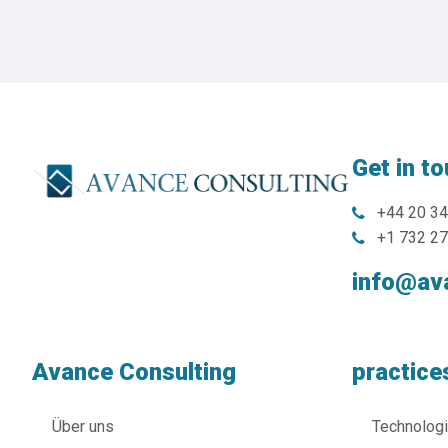
Get in t
+44 20 3
+1 732 2
info@av
Avance Consulting
practice
Über uns
Technolog