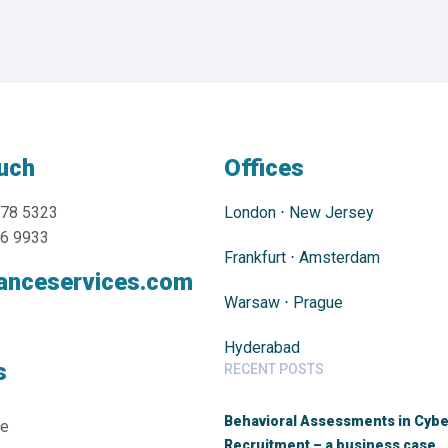
ouch
Offices
478 5323
London
⋅
New Jersey
76 9933
Frankfurt
⋅
Amsterdam
anceservices.com
Warsaw
⋅
Prague
Hyderabad
s
RECENT POSTS
Behavioral Assessments in Cybe
ie
Recruitment – a business case